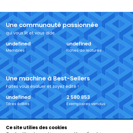
Une communauté passionnée
qui vous lit et vous aide.
undefined
undefined
Membres
Fiches de lectures
Une machine à Best-Sellers
Faites vous évaluer et soyez édité !
undefined
2 580 853
Titres édités
Exemplaires vendus
Ce site utilies des cookies