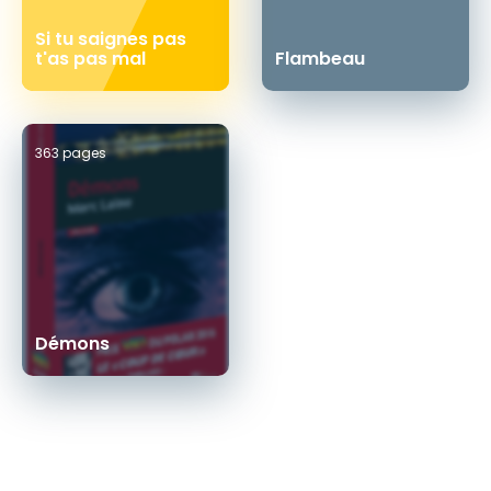
Si tu saignes pas
t'as pas mal
Flambeau
363 pages
Démons